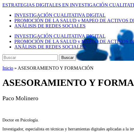
Saltar
ESTRATEGIAS DIGITALES EN INVESTIGACIÓN CUALITAT
al
Alternar
INVESTIGACIÓN CUALITATIVA DIGITAL
contenido
el
PROMOCIÓN DE LA SALUD y MAPEO DE ACTIVOS D
principal
menú
ANÁLISIS DE REDES SOCIALES
móvil
INVESTIGACIÓN CUALITATIVA DIGITAL
PROMOCIÓN DE LA SALUD y MAPEO DE ACTIVOS D
ANÁLISIS DE REDES SOCIALES
Buscar:
Buscar
Inicio
»
ASESORAMIENTO Y FORMACIÓN
ASESORAMIENTO Y FORMA
Paco Molinero
Doctor en Psicología.
Investigador, especialista en técnicas y herramientas digitales aplicadas a la in